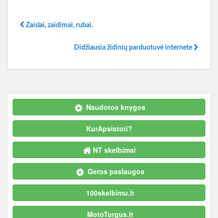
Zaislai, zaidimai, rubai.
Didžiausia židinių parduotuvė internete
Naudotos knygos
KurApsistoti?
NT skelbimai
Geros paslaugos
100skelbimu.lt
MotoTurgus.lt