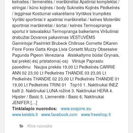
kelnaites / liemenėlės / marškinėliai Apatiniai komplektai /
stringai / kūno kojinės / body Suknelės Kojinės Pėdkelnės
/ legginsai Kostiumai vakarėliams Vyriškos trumpikės
Vyriški sportiniai ir apatiniai marškinėliai / kelnes Moteriški
sportiniai marškinėliai / šortai / kelnės Termoapranga
sportui ir laisvalaikiui Termopranga baikeriams Viršutiniai
drabužiai Dovanos pakavimas VESTUVĖMS
Gamintojai Pasirinkti Brubeck Chilirose Cornette DKaren
Fiore Forex Gatta Kinga Livia Corsetti Muzzy Obsessive
Pagunda Pigeon Veneziana Atsiskaitymo būdai Grynais,
kai prekė(-ės) pristatoma(-os) Vilniuje Paprastu
pavedimu Naujos prekės 19,00 Lt Pedkelnės CARRIE
ANN 02 23,00 Lt Pedkelnės THANDIE 03 23,00 Lt
Pedkelnės THANDIE 02 23,00 Lt Pedkelnės THANDIE 01
19,00 Lt Pedkelnės TRINI 01 Top10 1. Naktinukai INEZ
balti 2. Naktinukai LUNA rožinė 3. Naktinukai HERA 4.
Hipster / Basic 5. Liemenėlė / Basic 6. Naktinukai
JENIFER […]
Tinklalapio nuorodos:
www.svajone.eu
www.keiskis.lt
www.facebook.com
www.freeshop.lt
Kitos nuorodos