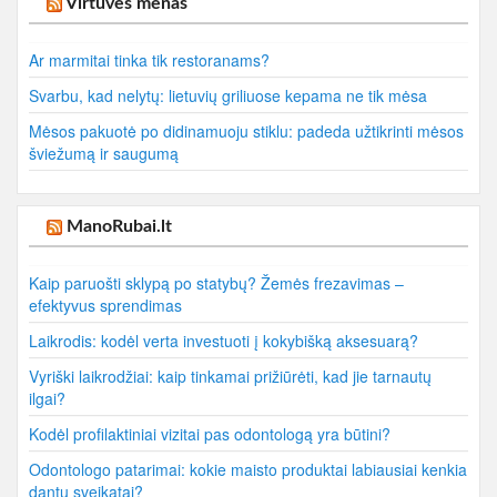
Virtuvės menas
Ar marmitai tinka tik restoranams?
Svarbu, kad nelytų: lietuvių griliuose kepama ne tik mėsa
Mėsos pakuotė po didinamuoju stiklu: padeda užtikrinti mėsos
šviežumą ir saugumą
ManoRubai.lt
Kaip paruošti sklypą po statybų? Žemės frezavimas –
efektyvus sprendimas
Laikrodis: kodėl verta investuoti į kokybišką aksesuarą?
Vyriški laikrodžiai: kaip tinkamai prižiūrėti, kad jie tarnautų
ilgai?
Kodėl profilaktiniai vizitai pas odontologą yra būtini?
Odontologo patarimai: kokie maisto produktai labiausiai kenkia
dantų sveikatai?