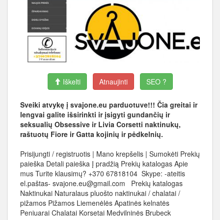
Iškelti
Atnaujinti
SEO ?
Sveiki atvykę į svajone.eu parduotuve!!! Čia greitai ir
lengvai galite išsirinkti ir įsigyti gundančių ir
seksualių Obsessive ir Livia Corsetti naktinukų,
raštuotų Fiore ir Gatta kojinių ir pėdkelnių.
Prisijungti / registruotis | Mano krepšelis | Sumokėti Prekių
paieška Detali paieška Į pradžią Prekių katalogas Apie
mus Turite klausimų? +370 67818104 Skype: -ateitis
el.paštas- svajone.eu@gmail.com Prekių katalogas
Naktinukai Naturalaus pluošto naktinukai / chalatai /
pižamos Pižamos Liemenėlės Apatinės kelnatės
Peniuarai Chalatai Korsetai Medvilninės Brubeck