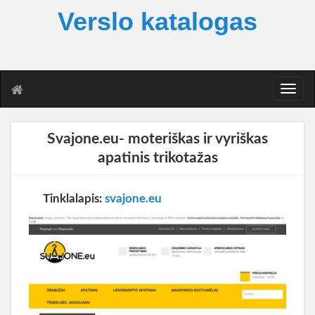
Verslo katalogas
T
o
g
g
Svajone.eu- moteriškas ir vyriškas
l
apatinis trikotažas
e
n
a
Tinklalapis:
svajone.eu
v
i
g
a
t
i
o
n