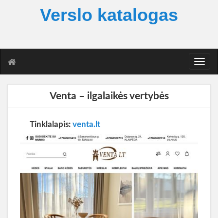
Verslo katalogas
T
o
g
g
Venta – ilgalaikės vertybės
l
e
n
Tinklalapis:
venta.lt
a
v
i
g
a
t
i
o
n