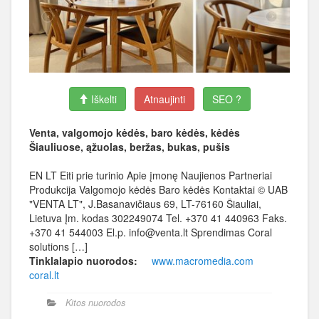
Iškelti
Atnaujinti
SEO ?
Venta, valgomojo kėdės, baro kėdės, kėdės
Šiauliuose, ąžuolas, beržas, bukas, pušis
EN LT Eiti prie turinio Apie įmonę Naujienos Partneriai
Produkcija Valgomojo kėdės Baro kėdės Kontaktai © UAB
"VENTA LT", J.Basanavičiaus 69, LT-76160 Šiauliai,
Lietuva Įm. kodas 302249074 Tel. +370 41 440963 Faks.
+370 41 544003 El.p. info@venta.lt Sprendimas Coral
solutions […]
Tinklalapio nuorodos:
www.macromedia.com
coral.lt
Kitos nuorodos