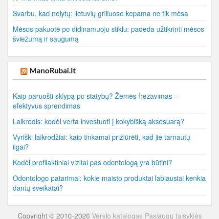
Svarbu, kad nelytų: lietuvių griliuose kepama ne tik mėsa
Mėsos pakuotė po didinamuoju stiklu: padeda užtikrinti mėsos
šviežumą ir saugumą
ManoRubai.lt
Kaip paruošti sklypą po statybų? Žemės frezavimas –
efektyvus sprendimas
Laikrodis: kodėl verta investuoti į kokybišką aksesuarą?
Vyriški laikrodžiai: kaip tinkamai prižiūrėti, kad jie tarnautų
ilgai?
Kodėl profilaktiniai vizitai pas odontologą yra būtini?
Odontologo patarimai: kokie maisto produktai labiausiai kenkia
dantų sveikatai?
Copyright © 2010-2026
Verslo katalogas
Paslaugų taisyklės