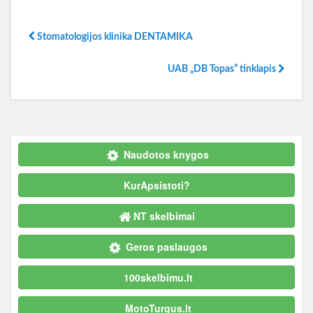
Stomatologijos klinika DENTAMIKA
UAB „DB Topas” tinklapis
Naudotos knygos
KurApsistoti?
NT skelbimai
Geros paslaugos
100skelbimu.lt
MotoTurgus.lt