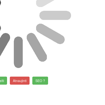
elti
Atnaujinti
SEO ?