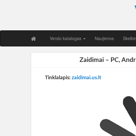
Verslo katalogas
Naujienos
Skelbi
Zaidimai – PC, Andr
Tinklalapis:
zaidimai.us.lt