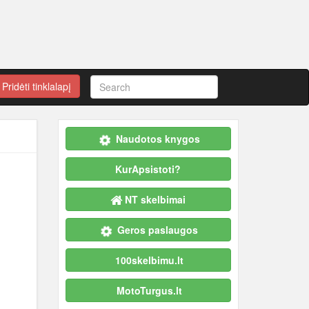
Pridėti tinklalapį
Naudotos knygos
KurApsistoti?
NT skelbimai
Geros paslaugos
100skelbimu.lt
MotoTurgus.lt