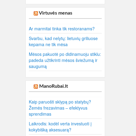
Virtuvės menas
Ar marmitai tinka tik restoranams?
Svarbu, kad nelytų: lietuvių griliuose
kepama ne tik mėsa
Mėsos pakuotė po didinamuoju stiklu:
padeda užtikrinti mėsos šviežumą ir
saugumą
ManoRubai.lt
Kaip paruošti sklypą po statybų?
Žemės frezavimas – efektyvus
sprendimas
Laikrodis: kodėl verta investuoti į
kokybišką aksesuarą?