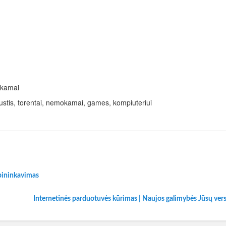
okamai
ustis, torentai, nemokamai, games, kompiuteriui
rpininkavimas
Internetinės parduotuvės kūrimas | Naujos galimybės Jūsų vers