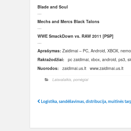
Blade and Soul
…
Mechs and Mercs Black Talons
…
WWE SmackDown vs. RAW 2011 [PSP]
…
Aprašymas:
Zaidimai – PC, Android, XBOX, nem
Raktažodžiai:
pc zaidimai, xbox, android, ps3, si
Nuorodos:
zaidimai.us.lt www.zaidimai.us.lt
Laisvalaikis, pomėgiai
Logistika, sandėliavimas, distribucija, muitinės ta