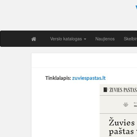
Verslo katalogas
Naujienos
Skelbi
Tinklalapis:
zuviespastas.lt