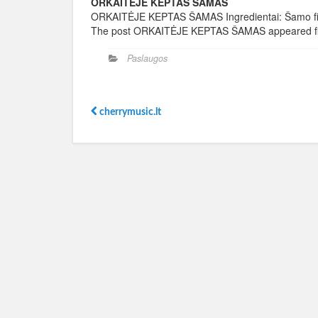
ORKAITĖJE KEPTAS ŠAMAS
ORKAITĖJE KEPTAS ŠAMAS Ingredientai: Šamo filė 
The post ORKAITĖJE KEPTAS ŠAMAS appeared fir
Paslaugos
cherrymusic.lt