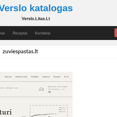
Verslo katalogas
Verslo.Litas.Lt
mai
Receptai
Kontaktai
zuviespastas.lt