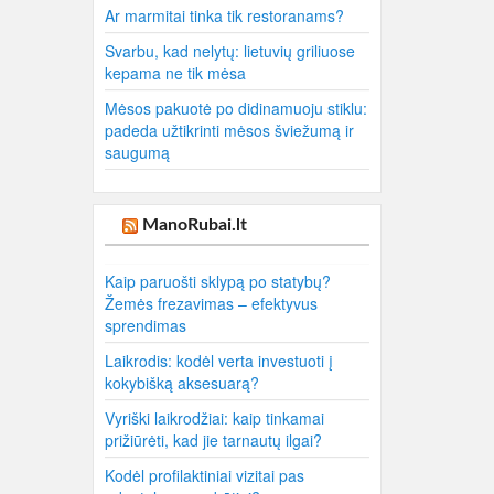
Ar marmitai tinka tik restoranams?
Svarbu, kad nelytų: lietuvių griliuose
kepama ne tik mėsa
Mėsos pakuotė po didinamuoju stiklu:
padeda užtikrinti mėsos šviežumą ir
saugumą
ManoRubai.lt
Kaip paruošti sklypą po statybų?
Žemės frezavimas – efektyvus
sprendimas
Laikrodis: kodėl verta investuoti į
kokybišką aksesuarą?
Vyriški laikrodžiai: kaip tinkamai
prižiūrėti, kad jie tarnautų ilgai?
Kodėl profilaktiniai vizitai pas