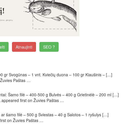
elti
Atnaujinti
SEO ?
 gr Svogūnas – 1 vnt. Kviečių duona – 100 gr Kiaušinis – […]
 Žuvies Paštas …
 Šamo filė – 400-500 g Bulvės – 400 g Grietinėlė – 200 ml […]
peared first on Žuvies Paštas …
šamo filė – 500 g Sviestas – 40 g Salotos – 1 ryšulys […]
rst on Žuvies Paštas …