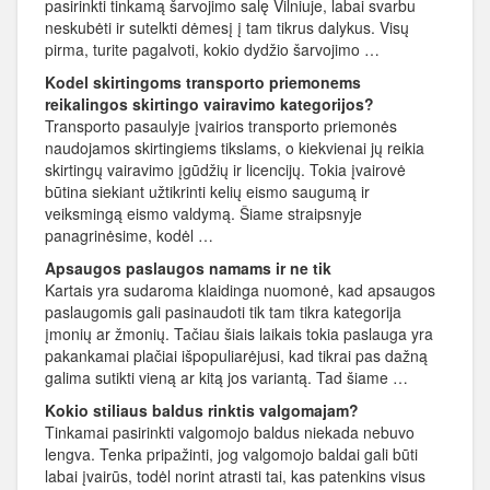
pasirinkti tinkamą šarvojimo salę Vilniuje, labai svarbu
neskubėti ir sutelkti dėmesį į tam tikrus dalykus. Visų
pirma, turite pagalvoti, kokio dydžio šarvojimo …
Kodel skirtingoms transporto priemonems
reikalingos skirtingo vairavimo kategorijos?
Transporto pasaulyje įvairios transporto priemonės
naudojamos skirtingiems tikslams, o kiekvienai jų reikia
skirtingų vairavimo įgūdžių ir licencijų. Tokia įvairovė
būtina siekiant užtikrinti kelių eismo saugumą ir
veiksmingą eismo valdymą. Šiame straipsnyje
panagrinėsime, kodėl …
Apsaugos paslaugos namams ir ne tik
Kartais yra sudaroma klaidinga nuomonė, kad apsaugos
paslaugomis gali pasinaudoti tik tam tikra kategorija
įmonių ar žmonių. Tačiau šiais laikais tokia paslauga yra
pakankamai plačiai išpopuliarėjusi, kad tikrai pas dažną
galima sutikti vieną ar kitą jos variantą. Tad šiame …
Kokio stiliaus baldus rinktis valgomajam?
Tinkamai pasirinkti valgomojo baldus niekada nebuvo
lengva. Tenka pripažinti, jog valgomojo baldai gali būti
labai įvairūs, todėl norint atrasti tai, kas patenkins visus