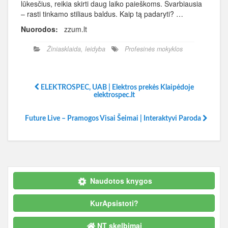
lūkesčius, reikia skirti daug laiko paieškoms. Svarbiausia
– rasti tinkamo stiliaus baldus. Kaip tą padaryti? …
Nuorodos:
zzum.lt
Žiniasklaida, leidyba
Profesinės mokyklos
ELEKTROSPEC, UAB | Elektros prekės Klaipėdoje
elektrospec.lt
Future Live – Pramogos Visai Šeimai | Interaktyvi Paroda
Naudotos knygos
KurApsistoti?
NT skelbimai