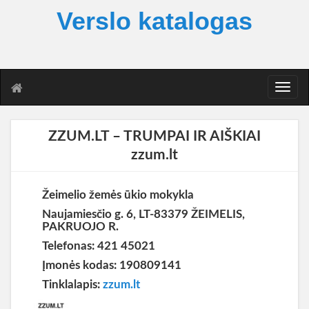
Verslo katalogas
T
o
g
g
ZZUM.LT – TRUMPAI IR AIŠKIAI
l
zzum.lt
e
n
a
Žeimelio žemės ūkio mokykla
v
i
Naujamiesčio g. 6, LT-83379 ŽEIMELIS,
g
PAKRUOJO R.
a
Telefonas: 421 45021
t
Įmonės kodas: 190809141
i
o
Tinklalapis:
zzum.lt
n