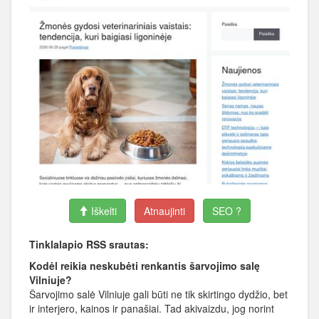
Iškelti
Atnaujinti
SEO ?
Tinklalapio RSS srautas:
Kodėl reikia neskubėti renkantis šarvojimo salę
Vilniuje?
Šarvojimo salė Vilniuje gali būti ne tik skirtingo dydžio, bet
ir interjero, kainos ir panašiai. Tad akivaizdu, jog norint