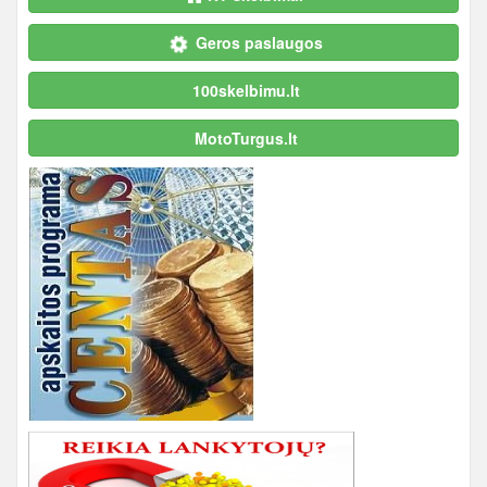
Geros paslaugos
100skelbimu.lt
MotoTurgus.lt