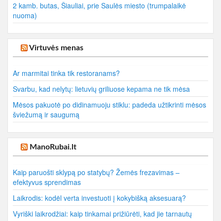
2 kamb. butas, Šiauliai, prie Saulės miesto (trumpalaikė
nuoma)
Virtuvės menas
Ar marmitai tinka tik restoranams?
Svarbu, kad nelytų: lietuvių griliuose kepama ne tik mėsa
Mėsos pakuotė po didinamuoju stiklu: padeda užtikrinti mėsos
šviežumą ir saugumą
ManoRubai.lt
Kaip paruošti sklypą po statybų? Žemės frezavimas –
efektyvus sprendimas
Laikrodis: kodėl verta investuoti į kokybišką aksesuarą?
Vyriški laikrodžiai: kaip tinkamai prižiūrėti, kad jie tarnautų