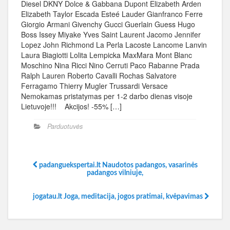
Diesel DKNY Dolce & Gabbana Dupont Elizabeth Arden
Elizabeth Taylor Escada Esteé Lauder Gianfranco Ferre
Giorgio Armani Givenchy Gucci Guerlain Guess Hugo
Boss Issey Miyake Yves Saint Laurent Jacomo Jennifer
Lopez John Richmond La Perla Lacoste Lancome Lanvin
Laura Biagiotti Lolita Lempicka MaxMara Mont Blanc
Moschino Nina Ricci Nino Cerruti Paco Rabanne Prada
Ralph Lauren Roberto Cavalli Rochas Salvatore
Ferragamo Thierry Mugler Trussardi Versace
Nemokamas pristatymas per 1-2 darbo dienas visoje
Lietuvoje!!! Akcijos! -55% […]
Parduotuvės
padanguekspertai.lt Naudotos padangos, vasarinės
padangos vilniuje,
jogatau.lt Joga, meditacija, jogos pratimai, kvėpavimas