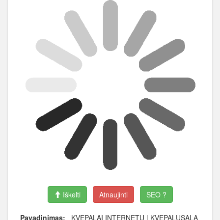
Iškelti
Atnaujinti
SEO ?
Pavadinimas:
KVEPALAI INTERNETU | KVEPALUSALA