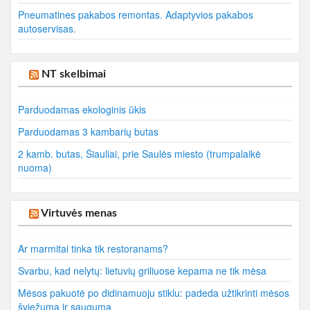
Pneumatines pakabos remontas. Adaptyvios pakabos
autoservisas.
NT skelbimai
Parduodamas ekologinis ūkis
Parduodamas 3 kambarių butas
2 kamb. butas, Šiauliai, prie Saulės miesto (trumpalaikė
nuoma)
Virtuvės menas
Ar marmitai tinka tik restoranams?
Svarbu, kad nelytų: lietuvių griliuose kepama ne tik mėsa
Mėsos pakuotė po didinamuoju stiklu: padeda užtikrinti mėsos
šviežumą ir saugumą