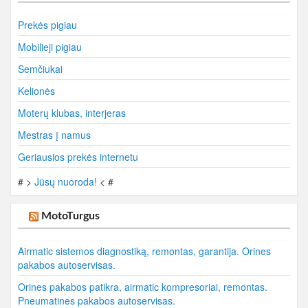
Prekės pigiau
Mobilieji pigiau
Semčiukai
Kelionės
Moterų klubas, interjeras
Mestras į namus
Geriausios prekės internetu
# >
Jūsų nuoroda!
< #
MotoTurgus
Airmatic sistemos diagnostiką, remontas, garantija. Orines
pakabos autoservisas.
Orines pakabos patikra, airmatic kompresoriai, remontas.
Pneumatines pakabos autoservisas.