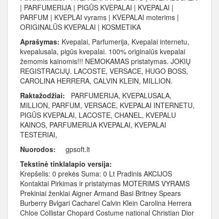
| PARFUMERIJA | PIGŪS KVEPALAI | KVEPALAI |
PARFUM | KVEPLAI vyrams | KVEPALAI moterims |
ORIGINALŪS KVEPALAI | KOSMETIKA
Aprašymas:
Kvepalai, Parfumerija, Kvepalai internetu,
kvepalusala, pigūs kvepalai. 100% originalūs kvepalai
žemomis kainomis!!! NEMOKAMAS pristatymas. JOKIŲ
REGISTRACIJŲ. LACOSTE, VERSACE, HUGO BOSS,
CAROLINA HERRERA, CALVIN KLEIN, MILLION.
Raktažodžiai:
PARFUMERIJA, KVEPALUSALA,
MILLION, PARFUM, VERSACE, KVEPALAI INTERNETU,
PIGŪS KVEPALAI, LACOSTE, CHANEL, KVEPALU
KAINOS, PARFUMERIJA KVEPALAI, KVEPALAI
TESTERIAI,
Nuorodos:
gpsoft.lt
Tekstinė tinklalapio versija:
Krepšelis: 0 prekės Suma: 0 Lt Pradinis AKCIJOS
Kontaktai Pirkimas ir pristatymas MOTERIMS VYRAMS
Prekiniai ženklai Aigner Armand Basi Britney Spears
Burberry Bvlgari Cacharel Calvin Klein Carolina Herrera
Chloe Collistar Chopard Costume national Christian Dior