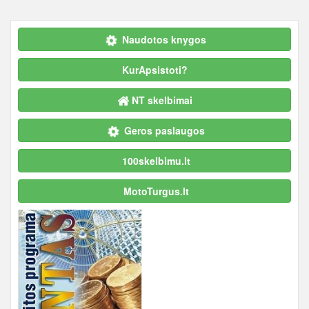
Naudotos knygos
KurApsistoti?
NT skelbimai
Geros paslaugos
100skelbimu.lt
MotoTurgus.lt