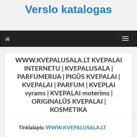
Verslo katalogas
T
o
g
g
WWW.KVEPALUSALA.LT KVEPALAI
l
INTERNETU | KVEPALUSALA |
e
n
PARFUMERIJA | PIGŪS KVEPALAI |
a
KVEPALAI | PARFUM | KVEPLAI
v
vyrams | KVEPALAI moterims |
i
g
ORIGINALŪS KVEPALAI |
a
KOSMETIKA
t
i
o
Tinklalapis:
WWW.KVEPALUSALA.LT
n